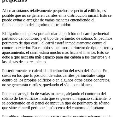
Al crear sótanos relativamente pequeños respecto al edificio, es
posible que no se generen carriles en la distribución inicial. Esto se
puede evitar o arreglar de varias maneras entendiendo el
funcionamiento del algoritmo distribuidor.
El algoritmo empieza por calcular la posición del carril perimetral
partiendo del contorno y el tipo de perímetro de sótano. Si pedimos
perímetro de tipo carril, el carril estará inmediatamente contra el
contorno exterior. En cambio si pedimos perímetro de tipo trastero y
aparcamiento, el carril estará mucho más hacia el interior. Esto se
debe a que necesita más espacio para dar cabida a los trasteros y a
las plazas de aparcamiento.
Posteriormente se calcula la distribución del resto del sótano. En
casos en los que la posición de estos carriles perimetrales caiga
dentro de los propios edificios o en algunos otros casos concretos,
no se generarán carriles, quedando el sótano en blanco.
Podemos arreglarlo de varias maneras, alejando el contorno del
sótano de los edificios hasta que se genere un espacio suficiente, o
seleccionando en el panel de input un tipo de perímetro de sótano
que sitúe el carril perimetral más cerca del contorno del sótano.
Por último, siempre podemos crear carriles nosotros mismos con la